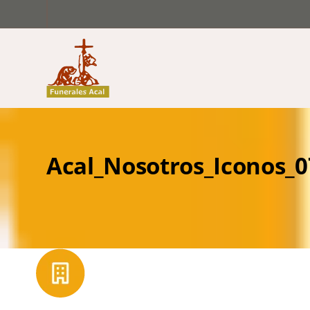
Acal_Nosotros_Iconos_0