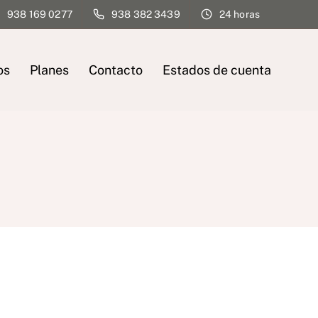
938 169 0277
938 382 3439
24 horas
os
Planes
Contacto
Estados de cuenta